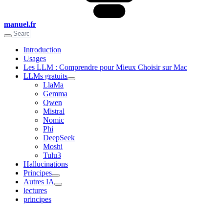
manuel.fr
Introduction
Usages
Les LLM : Comprendre pour Mieux Choisir sur Mac
LLMs gratuits
LlaMa
Gemma
Qwen
Mistral
Nomic
Phi
DeepSeek
Moshi
Tulu3
Hallucinations
Principes
Autres IA
lectures
principes