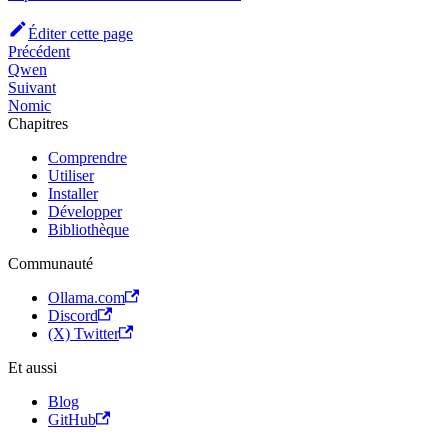
Éditer cette page
Précédent
Qwen
Suivant
Nomic
Chapitres
Comprendre
Utiliser
Installer
Développer
Bibliothèque
Communauté
Ollama.com
Discord
(X) Twitter
Et aussi
Blog
GitHub