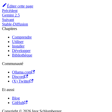
Éditer cette page
Précédent
Gemini 2.5
Suivant
Stable-Diffusion
Chapitres
Comprendre
Utiliser
Installer
Développer
Bibliothèque
Communauté
Ollama.com
Discord
(X) Twitter
Et aussi
Blog
GitHub
Copyright © 2026 Igor Schlumberger.