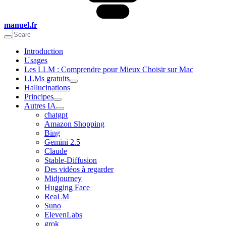
manuel.fr
Introduction
Usages
Les LLM : Comprendre pour Mieux Choisir sur Mac
LLMs gratuits
Hallucinations
Principes
Autres IA
chatgpt
Amazon Shopping
Bing
Gemini 2.5
Claude
Stable-Diffusion
Des vidéos à regarder
Midjourney
Hugging Face
ReaLM
Suno
ElevenLabs
grok