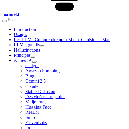
manuel.fr
Introduction
Usages
Les LLM : Comprendre pour Mieux Choisir sur Mac
LLMs gratuits
Hallucinations
Principes
Autres IA
chatgpt
Amazon Shopping
Bing
Gemini 2.5
Claude
Stable-Diffusion
Des vidéos à regarder
Midjourney
Hugging Face
ReaLM
Suno
ElevenLabs
grok