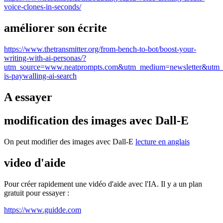
voice-clones-in-seconds/
améliorer son écrite
https://www.thetransmitter.org/from-bench-to-bot/boost-your-
writing-with-ai-personas/?
utm_source=www.neatprompts.com&utm_medium=newsletter&utm_
is-paywalling-ai-search
A essayer
modification des images avec Dall-E
On peut modifier des images avec Dall-E
lecture en anglais
video d'aide
Pour créer rapidement une vidéo d'aide avec l'IA. Il y a un plan
gratuit pour essayer :
https://www.guidde.com