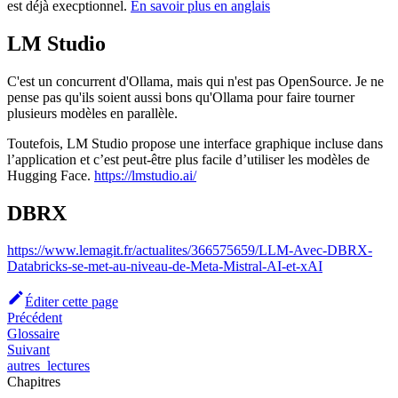
est déjà execptionnel.
En savoir plus en anglais
LM Studio
C'est un concurrent d'Ollama, mais qui n'est pas OpenSource. Je ne
pense pas qu'ils soient aussi bons qu'Ollama pour faire tourner
plusieurs modèles en parallèle.
Toutefois, LM Studio propose une interface graphique incluse dans
l’application et c’est peut-être plus facile d’utiliser les modèles de
Hugging Face.
https://lmstudio.ai/
DBRX
https://www.lemagit.fr/actualites/366575659/LLM-Avec-DBRX-
Databricks-se-met-au-niveau-de-Meta-Mistral-AI-et-xAI
Éditer cette page
Précédent
Glossaire
Suivant
autres_lectures
Chapitres