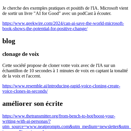
Je cherche des exemples pratiques et positifs de l'IA. Microsoft vient
de sortir un livre "AI for Good" avec un podCast à écouter.
https://www.geekwire.com/2024/can-ai-save-the-world-microsoft-
book-shows-the-potential-for-positive-change/
blog
clonage de voix
Cette société propose de cloner votre voix avec de l'IA sur un
échantillon de 10 secondes à 1 minutes de voix en captant la tonalité
de la voix et l'accent.
https://www.resemble.ai/introducing-rapid-voice-cloning-create-
voice-clones-in-seconds/
améliorer son écrite
https://www.thetransmitter.org/from-bench-to-bot/boost-your-
writing-with-ai-personas/?
utm_source=www.neatprompts.com&utm_medium=newsletter&utm_