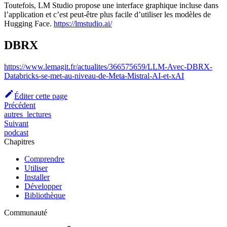
Toutefois, LM Studio propose une interface graphique incluse dans
l’application et c’est peut-être plus facile d’utiliser les modèles de
Hugging Face.
https://lmstudio.ai/
DBRX
https://www.lemagit.fr/actualites/366575659/LLM-Avec-DBRX-
Databricks-se-met-au-niveau-de-Meta-Mistral-AI-et-xAI
Éditer cette page
Précédent
autres_lectures
Suivant
podcast
Chapitres
Comprendre
Utiliser
Installer
Développer
Bibliothèque
Communauté